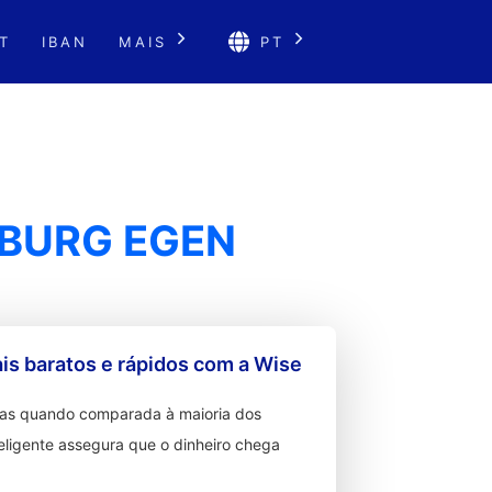
T
IBAN
MAIS
PT
ZBURG EGEN
s baratos e rápidos com a Wise
ixas quando comparada à maioria dos
teligente assegura que o dinheiro chega