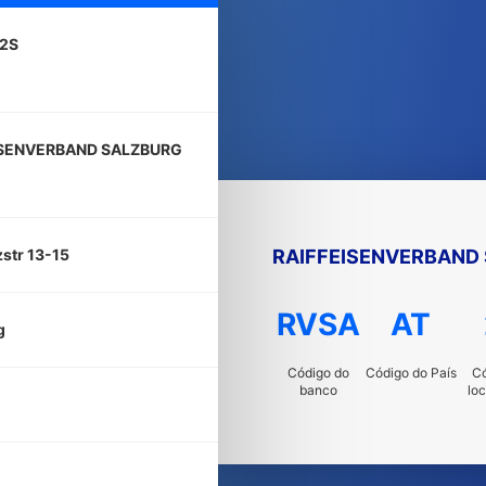
2S
ISENVERBAND SALZBURG
RAIFFEISENVERBAND
str 13-15
RVSA
AT
g
Código do
Código do País
Có
banco
lo