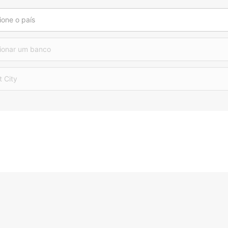
ione o país
ionar um banco
t City