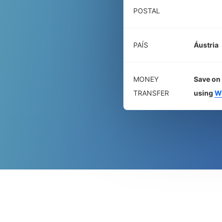
POSTAL
PAÍS
Áustria
MONEY
Save on 
TRANSFER
using
W