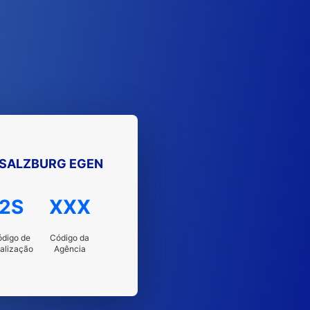
 SALZBURG EGEN
2S
XXX
digo de
Código da
calização
Agência