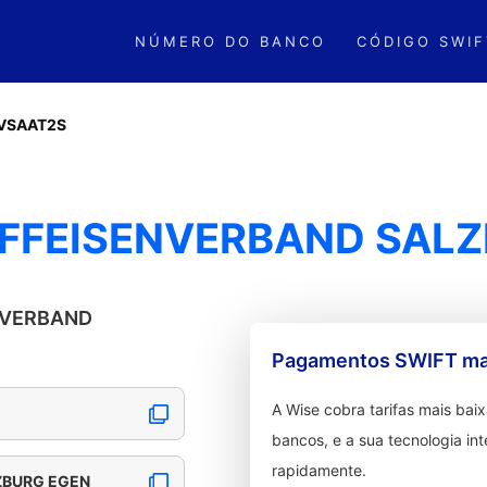
NÚMERO DO BANCO
CÓDIGO SWIF
VSAAT2S
IFFEISENVERBAND SAL
ENVERBAND
Pagamentos SWIFT mai
A Wise cobra tarifas mais ba
bancos, e a sua tecnologia in
rapidamente.
ZBURG EGEN