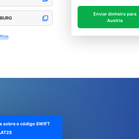
Enviar dinheiro para
ZBURG
Austria
Wise
.
s sobre o código SWIFT
AAT2S