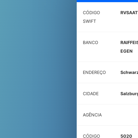
CÓDIGO
RVSAAT
SWIFT
BANCO
RAIFFE
EGEN
ENDEREÇO
Schwarz
CIDADE
Salzbur
AGÊNCIA
CÓDIGO
5020