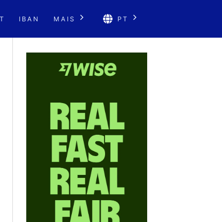
T
IBAN
MAIS
PT