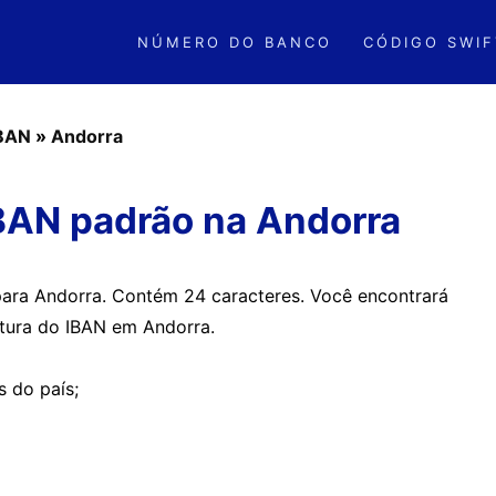
NÚMERO DO BANCO
CÓDIGO SWIF
IBAN
»
Andorra
BAN padrão na Andorra
para Andorra. Contém 24 caracteres. Você encontrará
utura do IBAN em Andorra.
s do país;