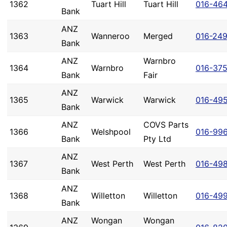
1362
Tuart Hill
Tuart Hill
016-46
Bank
ANZ
1363
Wanneroo
Merged
016-24
Bank
ANZ
Warnbro
1364
Warnbro
016-37
Bank
Fair
ANZ
1365
Warwick
Warwick
016-49
Bank
ANZ
COVS Parts
1366
Welshpool
016-99
Bank
Pty Ltd
ANZ
1367
West Perth
West Perth
016-49
Bank
ANZ
1368
Willetton
Willetton
016-49
Bank
ANZ
Wongan
Wongan