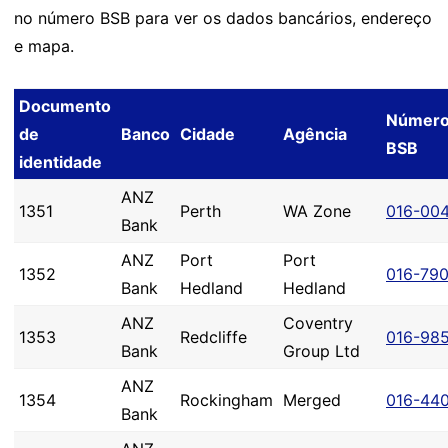
no número BSB para ver os dados bancários, endereço
e mapa.
Documento
Númer
de
Banco
Cidade
Agência
BSB
identidade
ANZ
1351
Perth
WA Zone
016-00
Bank
ANZ
Port
Port
1352
016-79
Bank
Hedland
Hedland
ANZ
Coventry
1353
Redcliffe
016-98
Bank
Group Ltd
ANZ
1354
Rockingham
Merged
016-44
Bank