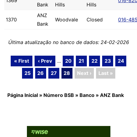
1369
016-82
Bank
Hills
Hills
ANZ
1370
Woodvale
Closed
016-48
Bank
Última atualização no banco de dados: 24-02-2026
« First
‹ Prev
...
20
21
22
23
24
25
26
27
28
Next ›
Last »
Página Inicial
»
Número BSB
»
Banco
»
ANZ Bank