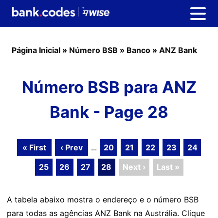
Página Inicial
»
Número BSB
»
Banco
»
ANZ Bank
Número BSB para ANZ
Bank - Page 28
« First
‹ Prev
...
20
21
22
23
24
25
26
27
28
Next ›
Last »
A tabela abaixo mostra o endereço e o número BSB
para todas as agências ANZ Bank na Austrália. Clique