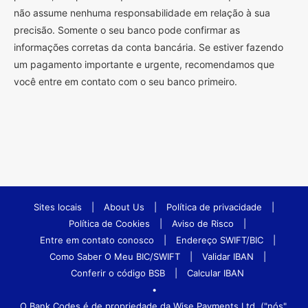
não assume nenhuma responsabilidade em relação à sua
precisão. Somente o seu banco pode confirmar as
informações corretas da conta bancária. Se estiver fazendo
um pagamento importante e urgente, recomendamos que
você entre em contato com o seu banco primeiro.
Sites locais
|
About Us
|
Política de privacidade
|
Política de Cookies
|
Aviso de Risco
|
Entre em contato conosco
|
Endereço SWIFT/BIC
|
Como Saber O Meu BIC/SWIFT
|
Validar IBAN
|
Conferir o código BSB
|
Calcular IBAN
•
O Bank.Codes é de propriedade da Wise Payments Ltd. ("nós",