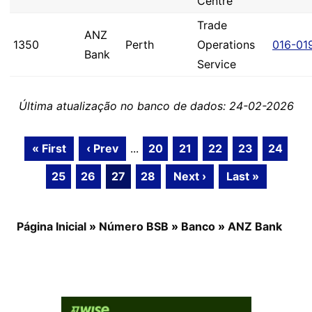
Centre
Trade
ANZ
1350
Perth
Operations
016-01
Bank
Service
Última atualização no banco de dados: 24-02-2026
« First
‹ Prev
...
20
21
22
23
24
25
26
27
28
Next ›
Last »
Página Inicial
»
Número BSB
»
Banco
»
ANZ Bank