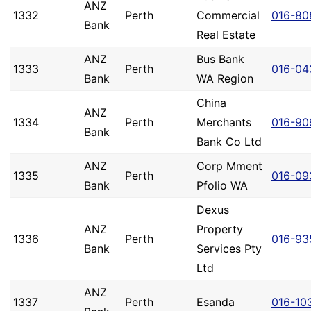
ANZ
1332
Perth
Commercial
016-80
Bank
Real Estate
ANZ
Bus Bank
1333
Perth
016-04
Bank
WA Region
China
ANZ
1334
Perth
Merchants
016-90
Bank
Bank Co Ltd
ANZ
Corp Mment
1335
Perth
016-09
Bank
Pfolio WA
Dexus
ANZ
Property
1336
Perth
016-93
Bank
Services Pty
Ltd
ANZ
1337
Perth
Esanda
016-10