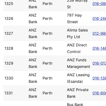
ANZ
239 Murray
1325
Perth
016-08
Bank
St
ANZ
797 Hay
1326
Perth
016-26
Bank
Street
ANZ
Alinta Sales
1327
Perth
012-98
Bank
Pty Ltd
ANZ
ANZ Direct
1328
Perth
016-14
Bank
Control
ANZ
ANZ Funds
1329
Perth
016-01
Bank
Management
ANZ
ANZ Leasing
1330
Perth
016-13
Bank
(Esanda)
ANZ
ANZ Private
1331
Perth
016-60
Bank
Bank
Bus Bank