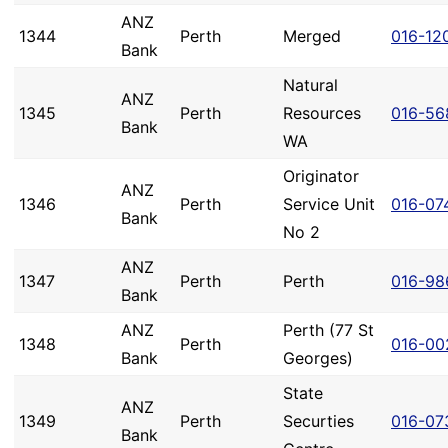
ANZ
1344
Perth
Merged
016-12
Bank
Natural
ANZ
1345
Perth
Resources
016-56
Bank
WA
Originator
ANZ
1346
Perth
Service Unit
016-07
Bank
No 2
ANZ
1347
Perth
Perth
016-98
Bank
ANZ
Perth (77 St
1348
Perth
016-00
Bank
Georges)
State
ANZ
1349
Perth
Securties
016-07
Bank