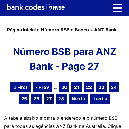
Página Inicial
»
Número BSB
»
Banco
»
ANZ Bank
Número BSB para ANZ
Bank - Page 27
« First
‹ Prev
...
20
21
22
23
24
25
26
27
28
Next ›
Last »
A tabela abaixo mostra o endereço e o número BSB
para todas as agências ANZ Bank na Austrália. Clique