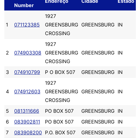
Endereço
Cidade
Estado
Number
1927
1
071123385
GREENSBURG
GREENSBURG
IN
CROSSING
1927
2
074903308
GREENSBURG
GREENSBURG
IN
CROSSING
3
074910799
P O BOX 507
GREENSBURG
IN
1927
4
074912603
GREENSBURG
GREENSBURG
IN
CROSSING
5
081311666
PO BOX 507
GREENSBURG
IN
6
083902811
PO BOX 507
GREENSBURG
IN
7
083908200
P.O. BOX 507
GREENSBURG
IN