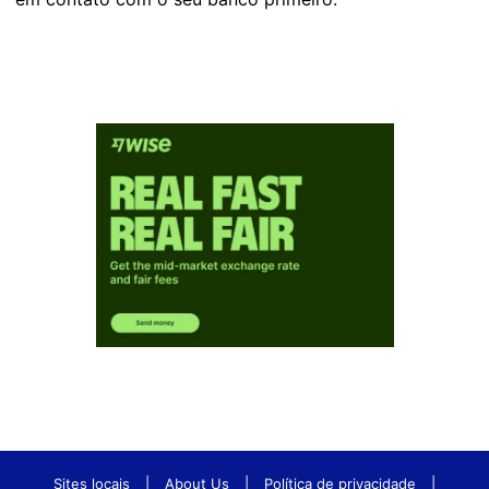
Sites locais
|
About Us
|
Política de privacidade
|