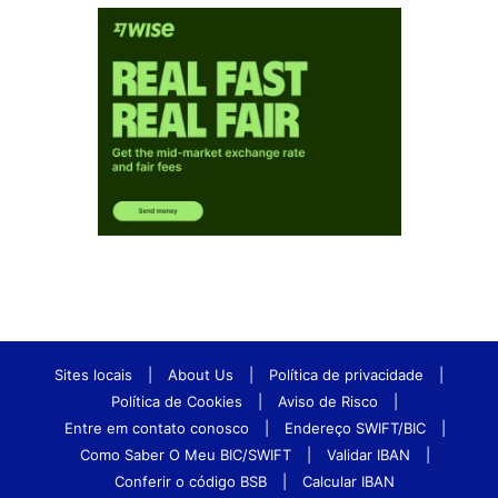
Sites locais
|
About Us
|
Política de privacidade
|
Política de Cookies
|
Aviso de Risco
|
Entre em contato conosco
|
Endereço SWIFT/BIC
|
Como Saber O Meu BIC/SWIFT
|
Validar IBAN
|
Conferir o código BSB
|
Calcular IBAN