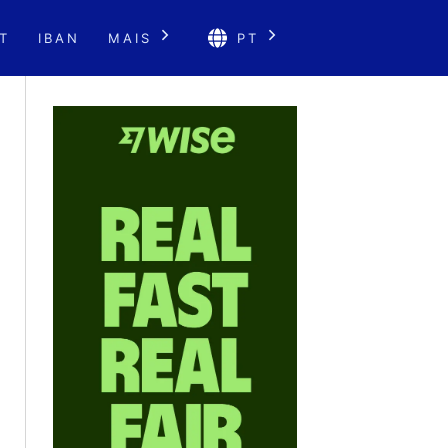
T
IBAN
MAIS
PT