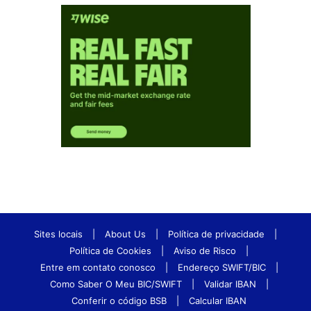
Sites locais
|
About Us
|
Política de privacidade
|
Política de Cookies
|
Aviso de Risco
|
Entre em contato conosco
|
Endereço SWIFT/BIC
|
Como Saber O Meu BIC/SWIFT
|
Validar IBAN
|
Conferir o código BSB
|
Calcular IBAN