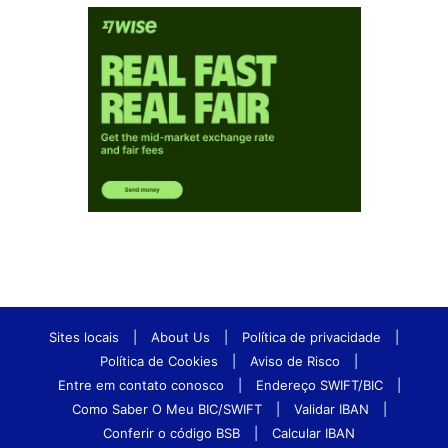
Sites locais
|
About Us
|
Política de privacidade
|
Política de Cookies
|
Aviso de Risco
|
Entre em contato conosco
|
Endereço SWIFT/BIC
|
Como Saber O Meu BIC/SWIFT
|
Validar IBAN
|
Conferir o código BSB
|
Calcular IBAN