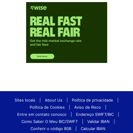
Sites locais
|
About Us
|
Política de privacidade
|
Política de Cookies
|
Aviso de Risco
|
Entre em contato conosco
|
Endereço SWIFT/BIC
|
Como Saber O Meu BIC/SWIFT
|
Validar IBAN
|
Conferir o código BSB
|
Calcular IBAN