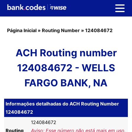
Página Inicial
»
Routing Number
»
124084672
ACH Routing number
124084672 - WELLS
FARGO BANK, NA
Informações detalhadas do ACH Routing Number
124084672
124084672
Routing
Aviso: Esse número não está mais em uso.