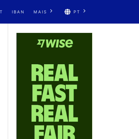
T
IBAN
MAIS
PT