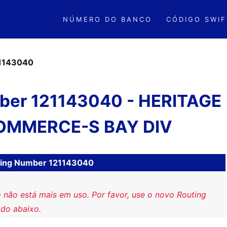
NÚMERO DO BANCO
CÓDIGO SWIF
1143040
ber 121143040 - HERITAGE
OMMERCE-S BAY DIV
ting Number 121143040
 não está mais em uso. Por favor, use o novo Routing
do abaixo.