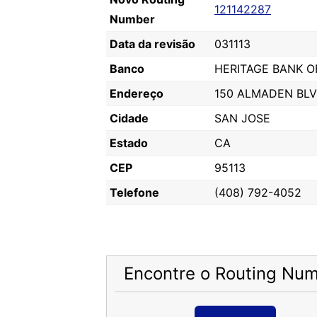
121142287
Number
Data da revisão
031113
Banco
HERITAGE BANK O
Endereço
150 ALMADEN BL
Cidade
SAN JOSE
Estado
CA
CEP
95113
Telefone
(408) 792-4052
Encontre o Routing Nu