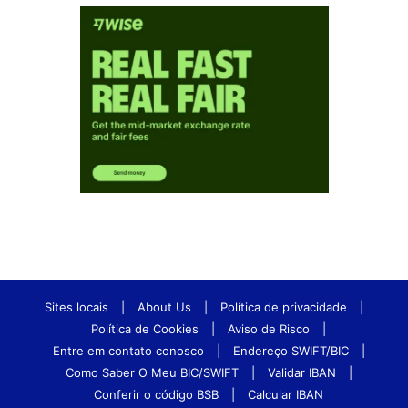
Sites locais
|
About Us
|
Política de privacidade
|
Política de Cookies
|
Aviso de Risco
|
Entre em contato conosco
|
Endereço SWIFT/BIC
|
Como Saber O Meu BIC/SWIFT
|
Validar IBAN
|
Conferir o código BSB
|
Calcular IBAN