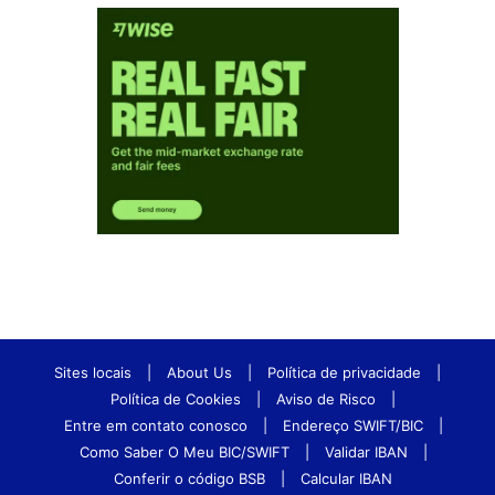
Sites locais
|
About Us
|
Política de privacidade
|
Política de Cookies
|
Aviso de Risco
|
Entre em contato conosco
|
Endereço SWIFT/BIC
|
Como Saber O Meu BIC/SWIFT
|
Validar IBAN
|
Conferir o código BSB
|
Calcular IBAN