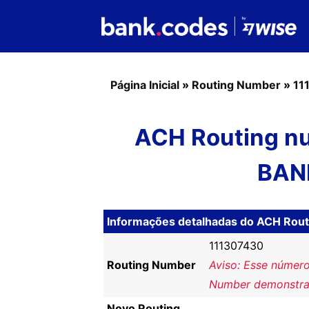
Página Inicial
»
Routing Number
»
11
ACH Routing n
BAN
Informações detalhadas do ACH Rou
111307430
Routing Number
Aviso: Esse número
Number demonstra
Novo Routing