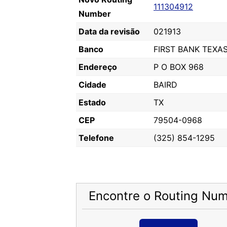
111304912
Number
Data da revisão
021913
Banco
FIRST BANK TEXAS
Endereço
P O BOX 968
Cidade
BAIRD
Estado
TX
CEP
79504-0968
Telefone
(325) 854-1295
Encontre o Routing Nu