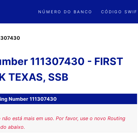
NÚMERO DO BANCO
CÓDIGO SWIF
1307430
umber 111307430 - FIRST
K TEXAS, SSB
ting Number 111307430
 não está mais em uso. Por favor, use o novo Routing
do abaixo.