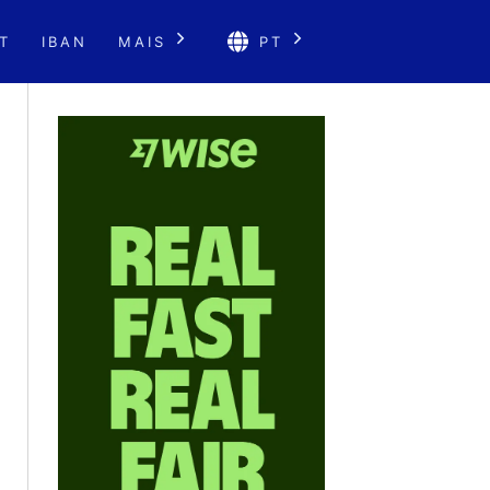
T
IBAN
MAIS
PT