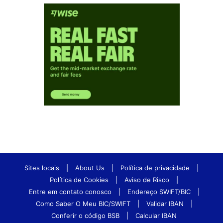
Sites locais
|
About Us
|
Política de privacidade
|
Política de Cookies
|
Aviso de Risco
|
Entre em contato conosco
|
Endereço SWIFT/BIC
|
Como Saber O Meu BIC/SWIFT
|
Validar IBAN
|
Conferir o código BSB
|
Calcular IBAN