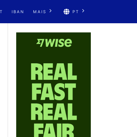
T
IBAN
MAIS
PT