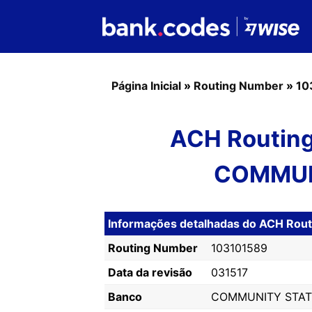
Página Inicial
»
Routing Number
»
10
ACH Routing
COMMUN
Informações detalhadas do ACH Rou
Routing Number
103101589
Data da revisão
031517
Banco
COMMUNITY STAT