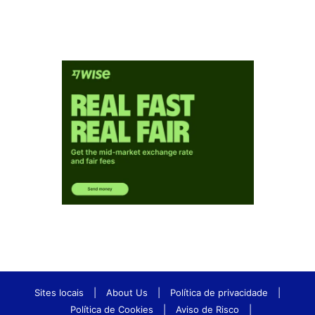
Sites locais
|
About Us
|
Política de privacidade
|
Política de Cookies
|
Aviso de Risco
|