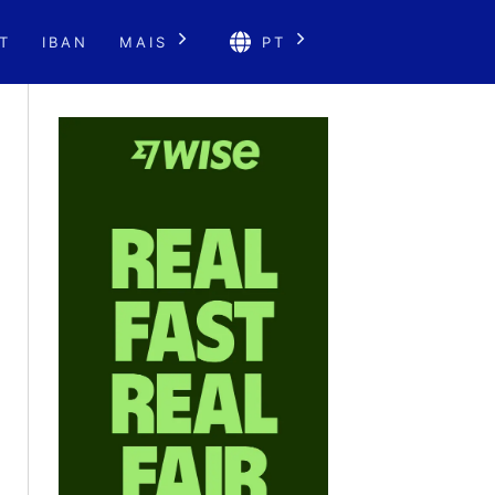
T
IBAN
MAIS
PT