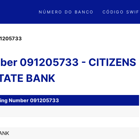
NÚMERO DO BANCO
CÓDIGO SWIF
1205733
ber 091205733 - CITIZENS
TATE BANK
uting Number 091205733
BANK