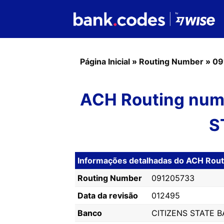
Página Inicial
»
Routing Number
»
09
ACH Routing num
S
Informações detalhadas do ACH Ro
Routing Number
091205733
Data da revisão
012495
Banco
CITIZENS STATE 