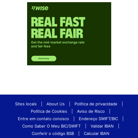
Sites locais
|
About Us
|
Política de privacidade
|
Política de Cookies
|
Aviso de Risco
|
Entre em contato conosco
|
Endereço SWIFT/BIC
|
Como Saber O Meu BIC/SWIFT
|
Validar IBAN
|
Conferir o código BSB
|
Calcular IBAN