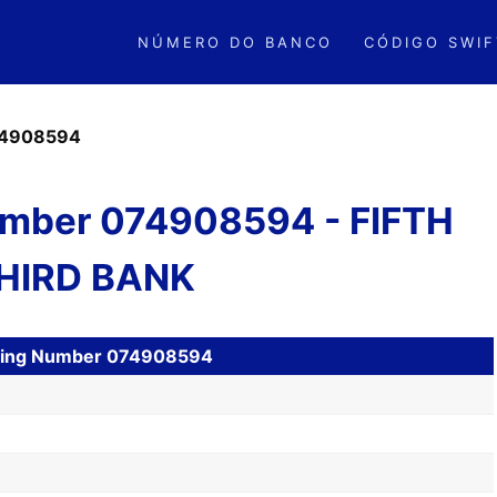
NÚMERO DO BANCO
CÓDIGO SWIF
4908594
mber 074908594 - FIFTH
HIRD BANK
uting Number 074908594