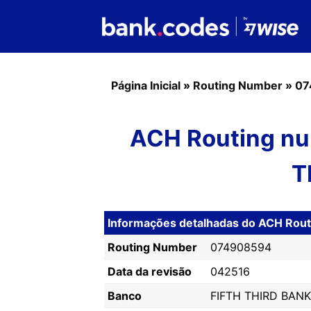
Página Inicial
»
Routing Number
»
07
ACH Routing nu
T
Informações detalhadas do ACH Ro
Routing Number
074908594
Data da revisão
042516
Banco
FIFTH THIRD BANK