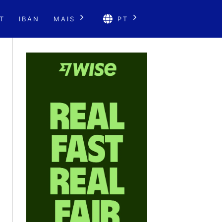
T
IBAN
MAIS
PT