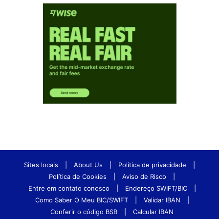
Sites locais
|
About Us
|
Política de privacidade
|
Política de Cookies
|
Aviso de Risco
|
Entre em contato conosco
|
Endereço SWIFT/BIC
|
Como Saber O Meu BIC/SWIFT
|
Validar IBAN
|
Conferir o código BSB
|
Calcular IBAN