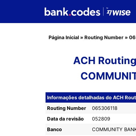
Página Inicial
»
Routing Number
»
06
ACH Routing
COMMUNITY
Informações detalhadas do ACH Ro
Routing Number
065306118
Data da revisão
052809
Banco
COMMUNITY BANK,