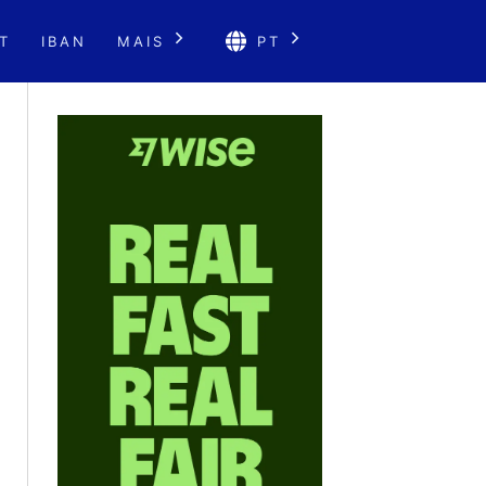
T
IBAN
MAIS
PT