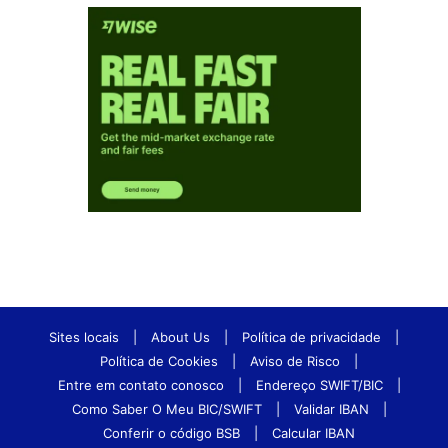
Sites locais
|
About Us
|
Política de privacidade
|
Política de Cookies
|
Aviso de Risco
|
Entre em contato conosco
|
Endereço SWIFT/BIC
|
Como Saber O Meu BIC/SWIFT
|
Validar IBAN
|
Conferir o código BSB
|
Calcular IBAN