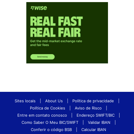
Sites locais
|
About Us
|
Política de privacidade
|
Política de Cookies
|
Aviso de Risco
|
Entre em contato conosco
|
Endereço SWIFT/BIC
|
Como Saber O Meu BIC/SWIFT
|
Validar IBAN
|
Conferir o código BSB
|
Calcular IBAN