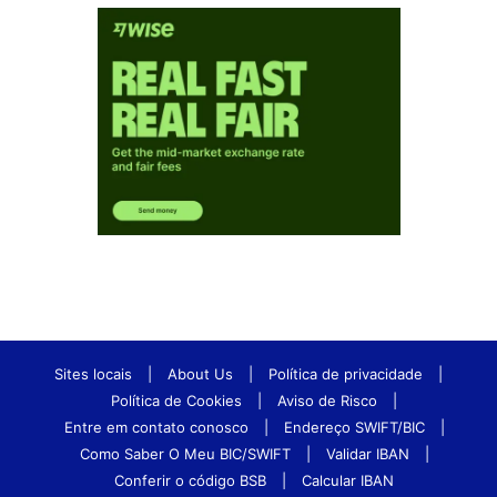
Sites locais
|
About Us
|
Política de privacidade
|
Política de Cookies
|
Aviso de Risco
|
Entre em contato conosco
|
Endereço SWIFT/BIC
|
Como Saber O Meu BIC/SWIFT
|
Validar IBAN
|
Conferir o código BSB
|
Calcular IBAN