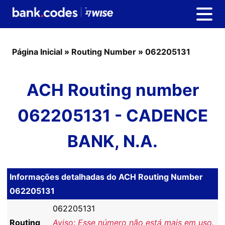
Página Inicial
»
Routing Number
»
062205131
ACH Routing number
062205131 - CADENCE
BANK, N.A.
Informações detalhadas do ACH Routing Number
062205131
062205131
Routing
Aviso: Esse número não está mais em uso.