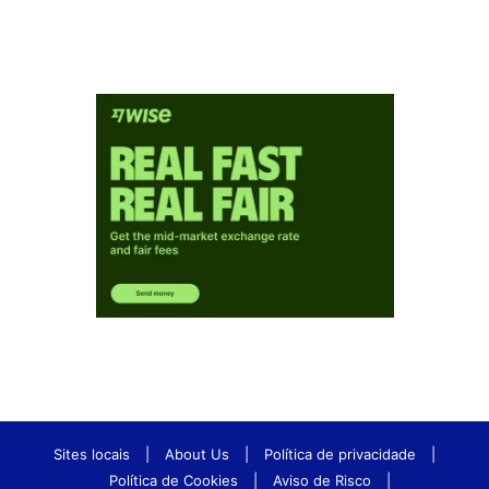
Sites locais
|
About Us
|
Política de privacidade
|
Política de Cookies
|
Aviso de Risco
|