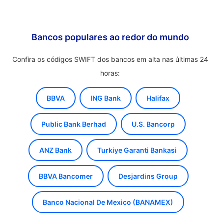
Bancos populares ao redor do mundo
Confira os códigos SWIFT dos bancos em alta nas últimas 24
horas:
BBVA
ING Bank
Halifax
Public Bank Berhad
U.S. Bancorp
ANZ Bank
Turkiye Garanti Bankasi
BBVA Bancomer
Desjardins Group
Banco Nacional De Mexico (BANAMEX)