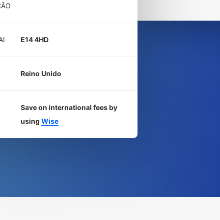
CÃO
AL
E14 4HD
Reino Unido
Save on international fees by
using
Wise