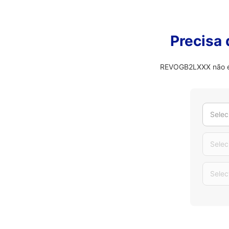
Precisa
REVOGB2LXXX não é o
Selec
Selec
Selec