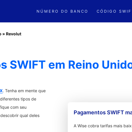
NÚMERO DO BANCO
CÓDIGO SWIF
o
»
Revolut
os SWIFT em Reino Unid
X
. Tenha em mente que
diferentes tipos de
ifique com seu
Pagamentos SWIFT mai
descobrir qual deles
A Wise cobra tarifas mais ba