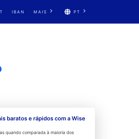
T
IBAN
MAIS
PT
o
s baratos e rápidos com a Wise
ixas quando comparada à maioria dos