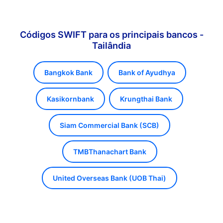
Códigos SWIFT para os principais bancos -
Tailândia
Bangkok Bank
Bank of Ayudhya
Kasikornbank
Krungthai Bank
Siam Commercial Bank (SCB)
TMBThanachart Bank
United Overseas Bank (UOB Thai)