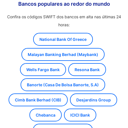
Bancos populares ao redor do mundo
Confira os códigos SWIFT dos bancos em alta nas últimas 24
horas:
National Bank Of Greece
Malayan Banking Berhad (Maybank)
Wells Fargo Bank
Resona Bank
Banorte (Casa De Bolsa Banorte, S.A)
Cimb Bank Berhad (CIB)
Desjardins Group
Chebanca
ICICI Bank