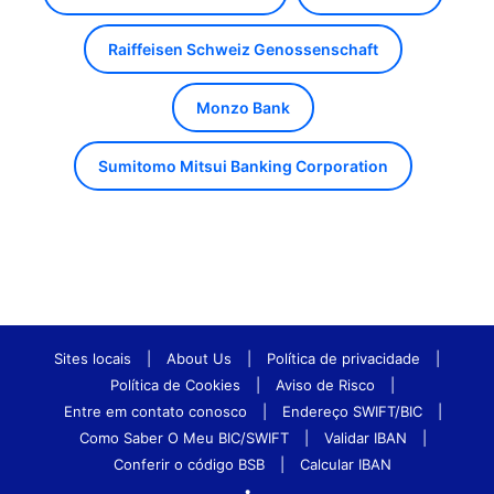
Raiffeisen Schweiz Genossenschaft
Monzo Bank
Sumitomo Mitsui Banking Corporation
Sites locais
|
About Us
|
Política de privacidade
|
Política de Cookies
|
Aviso de Risco
|
Entre em contato conosco
|
Endereço SWIFT/BIC
|
Como Saber O Meu BIC/SWIFT
|
Validar IBAN
|
Conferir o código BSB
|
Calcular IBAN
•