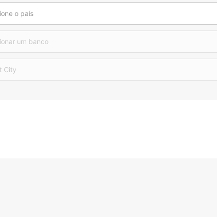
ione o país
ionar um banco
t City