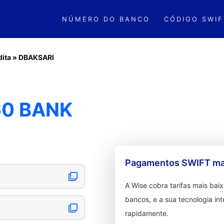
NÚMERO DO BANCO
CÓDIGO SWIF
dita
»
DBAKSARI
60 BANK
Pagamentos SWIFT mai
A Wise cobra tarifas mais ba
bancos, e a sua tecnologia in
rapidamente.