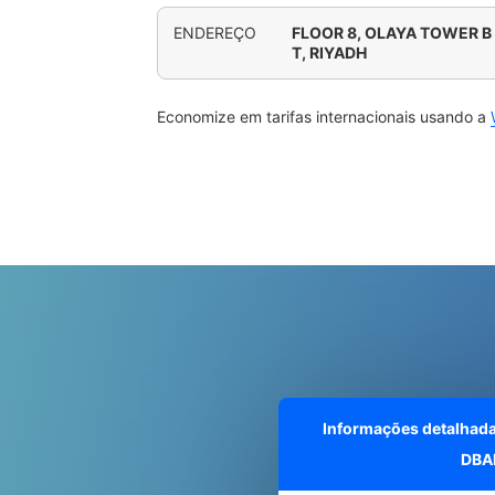
ENDEREÇO
FLOOR 8, OLAYA TOWER B
T, RIYADH
Economize em tarifas internacionais usando a
Informações detalhad
DBA