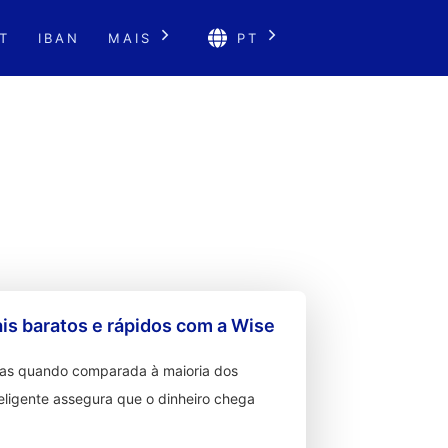
T
IBAN
MAIS
PT
s baratos e rápidos com a Wise
ixas quando comparada à maioria dos
teligente assegura que o dinheiro chega