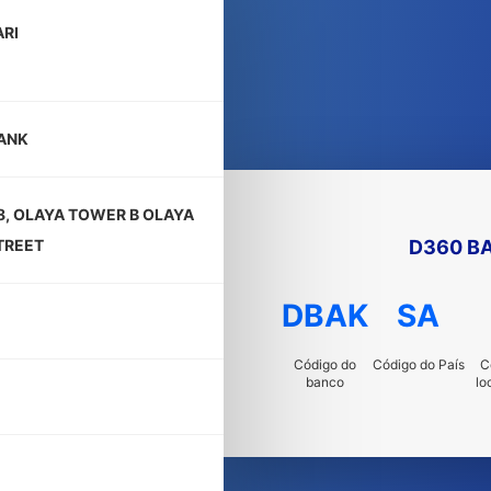
RI
ANK
8, OLAYA TOWER B OLAYA
D360 B
TREET
DBAK
SA
Código do
Código do País
C
banco
lo