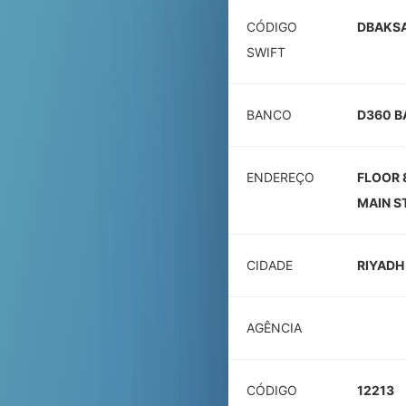
CÓDIGO
DBAKSA
SWIFT
BANCO
D360 B
ENDEREÇO
FLOOR 
MAIN S
CIDADE
RIYADH
AGÊNCIA
CÓDIGO
12213