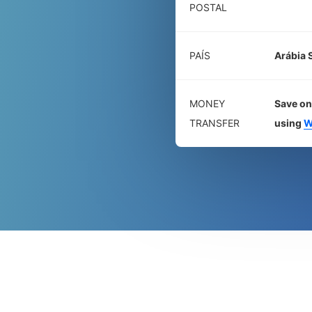
POSTAL
PAÍS
Arábia 
MONEY
Save on
TRANSFER
using
W