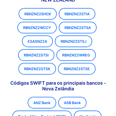
RBNZNZ2SHCK
RBNZNZ2STIA
RBNZNZ2WCCY
RBNZNZ2STSA
ESASNZ2A
RBNZNZ2STSJ
RBNZNZ2STSI
RBNZNZ2WREG
RBNZNZ2STSK
RBNZNZ2STSE
Códigos SWIFT para os principais bancos -
Nova Zelândia
ANZ Bank
ASB Bank