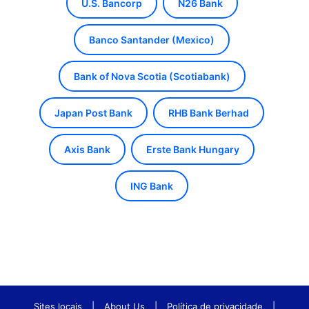
U.S. Bancorp
N26 Bank
Banco Santander (Mexico)
Bank of Nova Scotia (Scotiabank)
Japan Post Bank
RHB Bank Berhad
Axis Bank
Erste Bank Hungary
ING Bank
Sites locais
|
About Us
|
Política de privacidade
|