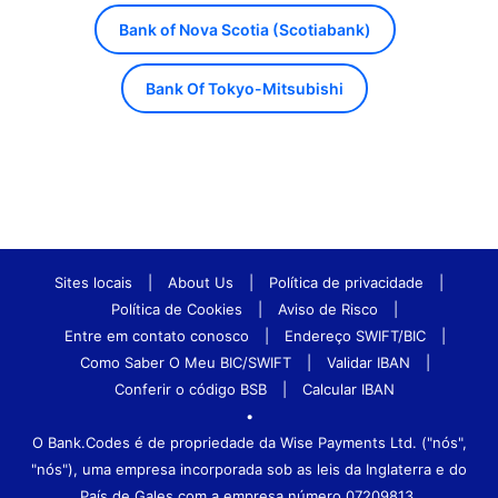
Bank of Nova Scotia (Scotiabank)
Bank Of Tokyo-Mitsubishi
Sites locais
|
About Us
|
Política de privacidade
|
Política de Cookies
|
Aviso de Risco
|
Entre em contato conosco
|
Endereço SWIFT/BIC
|
Como Saber O Meu BIC/SWIFT
|
Validar IBAN
|
Conferir o código BSB
|
Calcular IBAN
•
O Bank.Codes é de propriedade da Wise Payments Ltd. ("nós",
"nós"), uma empresa incorporada sob as leis da Inglaterra e do
País de Gales com a empresa número 07209813.