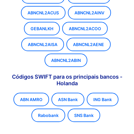
ABNCNL2ACUS
ABNCNL2AINV
GEBANLKH
ABNCNL2ACOO
ABNCNL2AISA
ABNCNL2AENE
ABNCNL2ABIN
Códigos SWIFT para os principais bancos -
Holanda
ABN AMRO
ASN Bank
ING Bank
Rabobank
SNS Bank