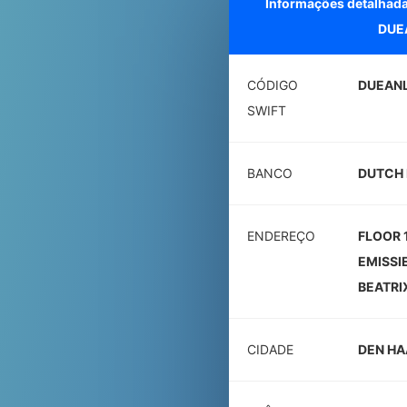
Informações detalhad
DUE
CÓDIGO
DUEAN
SWIFT
BANCO
DUTCH 
ENDEREÇO
FLOOR 
EMISSI
BEATRI
CIDADE
DEN H