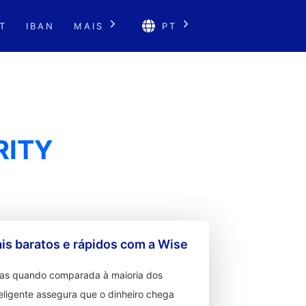
T
IBAN
MAIS
PT
RITY
s baratos e rápidos com a Wise
ixas quando comparada à maioria dos
teligente assegura que o dinheiro chega