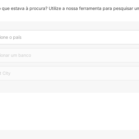
que estava à procura? Utilize a nossa ferramenta para pesquisar um
ione o país
ionar um banco
t City