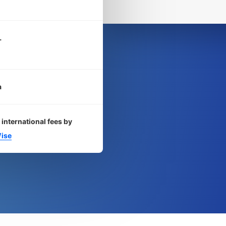
L
a
 international fees by
ise