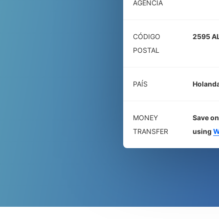
AGÊNCIA
CÓDIGO
2595 A
POSTAL
PAÍS
Holand
MONEY
Save on
TRANSFER
using
W