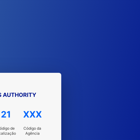
S AUTHORITY
21
XXX
ódigo de
Código da
calização
Agência