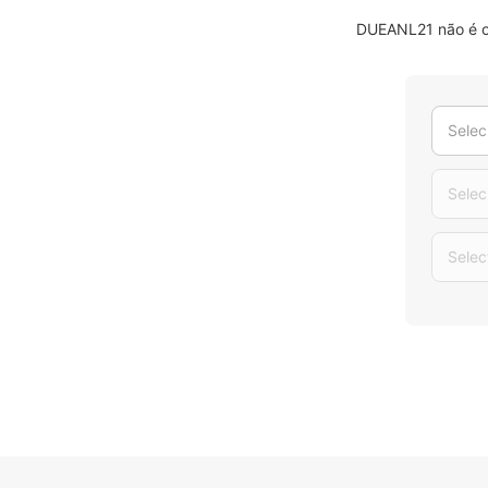
DUEANL21 não é o 
Selec
Selec
Selec