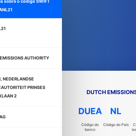
as sobre o código SWIFT
ANL21
L21
EMISSIONS AUTHORITY
1, NEDERLANDSE
EAUTORITEIT PRINSES
DUTCH EMISSION
XLAAN 2
DUEA
NL
AAG
Código do
Código do País
C
banco
lo