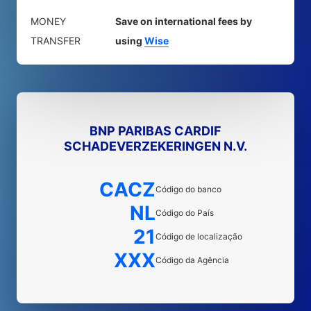
MONEY
Save on international fees by
TRANSFER
using
Wise
BNP PARIBAS CARDIF
SCHADEVERZEKERINGEN N.V.
CACZ
Código do banco
NL
Código do País
21
Código de localização
XXX
Código da Agência