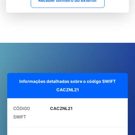
Receber dinheiro do exterior
Informações detalhadas sobre o código SWIFT
CACZNL21
CÓDIGO
CACZNL21
SWIFT