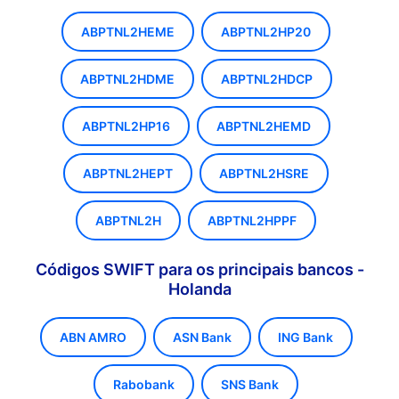
ABPTNL2HEME
ABPTNL2HP20
ABPTNL2HDME
ABPTNL2HDCP
ABPTNL2HP16
ABPTNL2HEMD
ABPTNL2HEPT
ABPTNL2HSRE
ABPTNL2H
ABPTNL2HPPF
Códigos SWIFT para os principais bancos -
Holanda
ABN AMRO
ASN Bank
ING Bank
Rabobank
SNS Bank