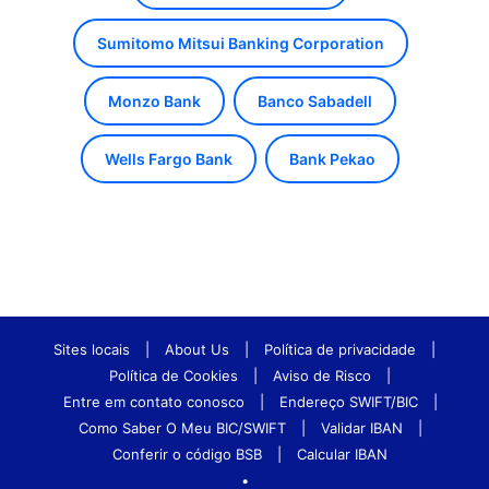
Sumitomo Mitsui Banking Corporation
Monzo Bank
Banco Sabadell
Wells Fargo Bank
Bank Pekao
Sites locais
|
About Us
|
Política de privacidade
|
Política de Cookies
|
Aviso de Risco
|
Entre em contato conosco
|
Endereço SWIFT/BIC
|
Como Saber O Meu BIC/SWIFT
|
Validar IBAN
|
Conferir o código BSB
|
Calcular IBAN
•