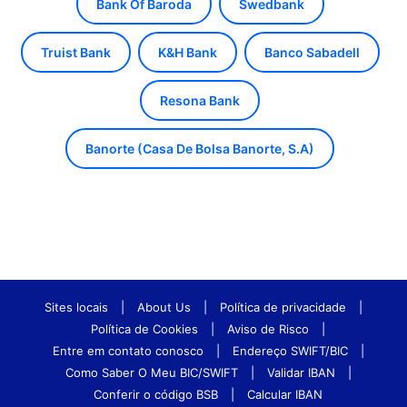
Bank Of Baroda
Swedbank
Truist Bank
K&H Bank
Banco Sabadell
Resona Bank
Banorte (Casa De Bolsa Banorte, S.A)
Sites locais
|
About Us
|
Política de privacidade
|
Política de Cookies
|
Aviso de Risco
|
Entre em contato conosco
|
Endereço SWIFT/BIC
|
Como Saber O Meu BIC/SWIFT
|
Validar IBAN
|
Conferir o código BSB
|
Calcular IBAN