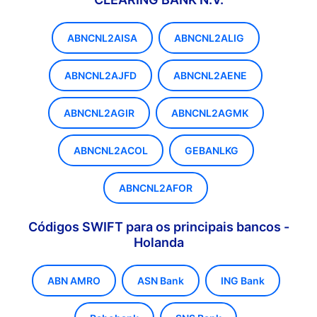
ABNCNL2AISA
ABNCNL2ALIG
ABNCNL2AJFD
ABNCNL2AENE
ABNCNL2AGIR
ABNCNL2AGMK
ABNCNL2ACOL
GEBANLKG
ABNCNL2AFOR
Códigos SWIFT para os principais bancos -
Holanda
ABN AMRO
ASN Bank
ING Bank