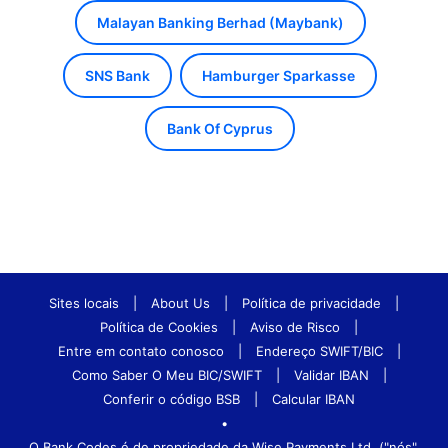
Malayan Banking Berhad (Maybank)
SNS Bank
Hamburger Sparkasse
Bank Of Cyprus
Sites locais
|
About Us
|
Política de privacidade
|
Política de Cookies
|
Aviso de Risco
|
Entre em contato conosco
|
Endereço SWIFT/BIC
|
Como Saber O Meu BIC/SWIFT
|
Validar IBAN
|
Conferir o código BSB
|
Calcular IBAN
•
O Bank.Codes é de propriedade da Wise Payments Ltd. ("nós",