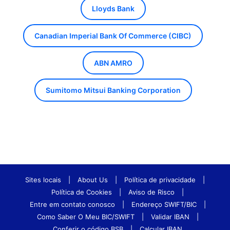
Lloyds Bank
Canadian Imperial Bank Of Commerce (CIBC)
ABN AMRO
Sumitomo Mitsui Banking Corporation
Sites locais
|
About Us
|
Política de privacidade
|
Política de Cookies
|
Aviso de Risco
|
Entre em contato conosco
|
Endereço SWIFT/BIC
|
Como Saber O Meu BIC/SWIFT
|
Validar IBAN
|
Conferir o código BSB
|
Calcular IBAN