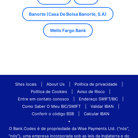
Banorte (Casa De Bolsa Banorte, S.A)
Wells Fargo Bank
Sites locais
|
About Us
|
Política de privacidade
|
Política de Cookies
|
Aviso de Risco
|
Entre em contato conosco
|
Endereço SWIFT/BIC
|
Como Saber O Meu BIC/SWIFT
|
Validar IBAN
|
Conferir o código BSB
|
Calcular IBAN
•
O Bank.Codes é de propriedade da Wise Payments Ltd. ("nós",
"nós"), uma empresa incorporada sob as leis da Inglaterra e do