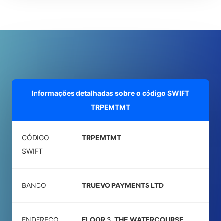
Informações detalhadas sobre o código SWIFT
TRPEMTMT
CÓDIGO
TRPEMTMT
SWIFT
BANCO
TRUEVO PAYMENTS LTD
ENDEREÇO
FLOOR 3, THE WATERCOURSE