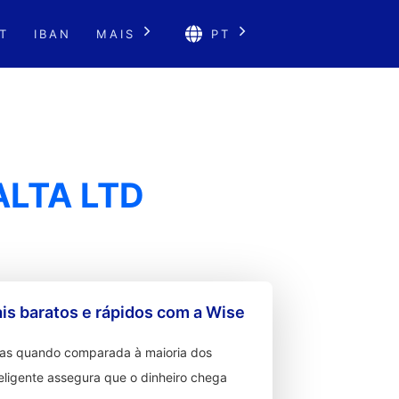
T
IBAN
MAIS
PT
LTA LTD
s baratos e rápidos com a Wise
ixas quando comparada à maioria dos
teligente assegura que o dinheiro chega