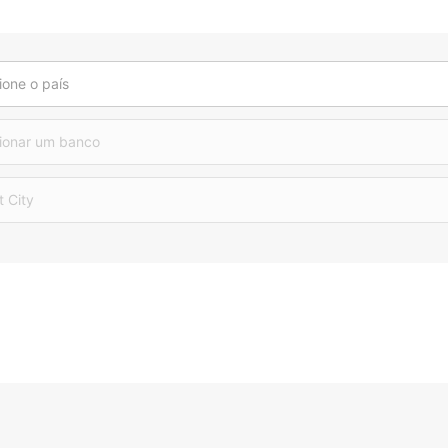
ione o país
ionar um banco
t City