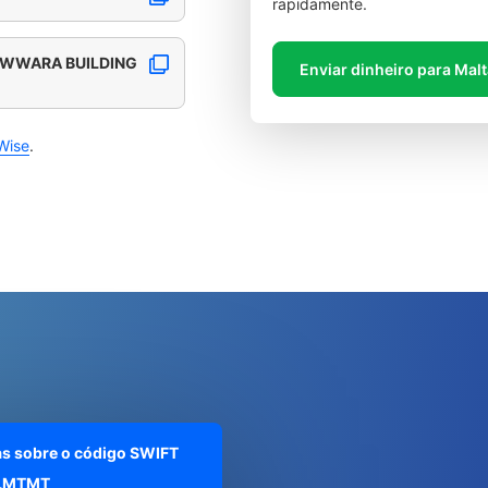
rapidamente.
FAWWARA BUILDING
Enviar dinheiro para Mal
Wise
.
as sobre o código SWIFT
LMTMT