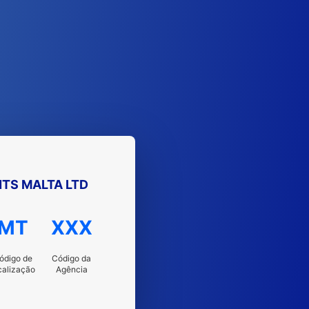
TS MALTA LTD
MT
XXX
ódigo de
Código da
calização
Agência