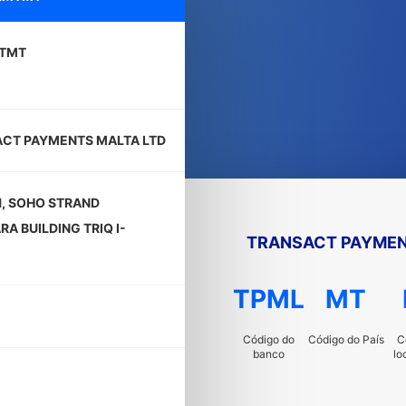
TMT
CT PAYMENTS MALTA LTD
1, SOHO STRAND
A BUILDING TRIQ I-
TRANSACT PAYMEN
TPML
MT
Código do
Código do País
C
banco
lo