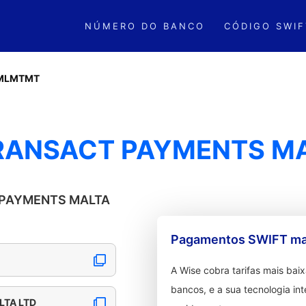
NÚMERO DO BANCO
CÓDIGO SWIF
MLMTMT
RANSACT PAYMENTS MA
T PAYMENTS MALTA
Pagamentos SWIFT mai
A Wise cobra tarifas mais ba
bancos, e a sua tecnologia in
LTA LTD