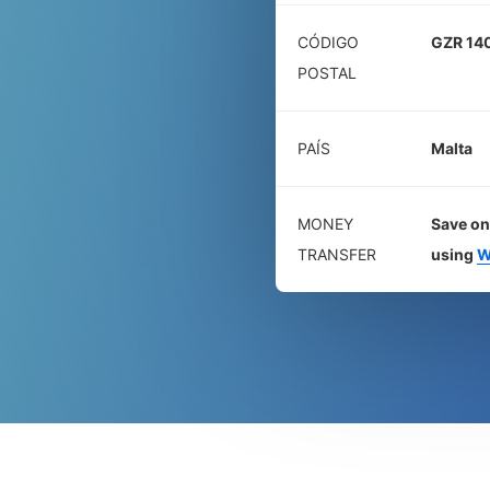
CÓDIGO
GZR 14
POSTAL
PAÍS
Malta
MONEY
Save on
TRANSFER
using
W