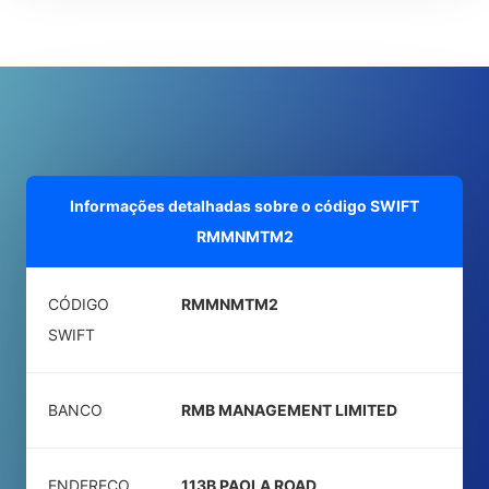
Informações detalhadas sobre o código SWIFT
RMMNMTM2
CÓDIGO
RMMNMTM2
SWIFT
BANCO
RMB MANAGEMENT LIMITED
ENDEREÇO
113B PAOLA ROAD