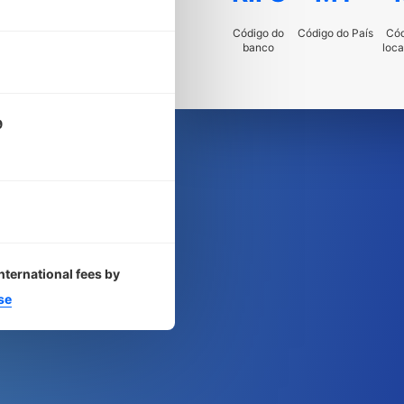
Código do
Código do País
Cód
banco
loca
9
nternational fees by
se