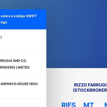
 sobre o código SWIFT
MTM1
1
RRUGIA AND CO.
ROKERS) LIMITED
, AIRWAYS HOUSE HIGH
RIZZO FARRUGI
(STOCKBROKERS
RIFS
MT