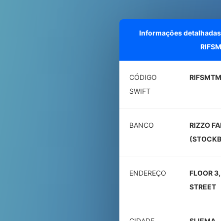
Informações detalhadas
RIFS
CÓDIGO
RIFSMTM
SWIFT
BANCO
RIZZO FA
(STOCKB
ENDEREÇO
FLOOR 3
STREET
CIDADE
SLIEMA