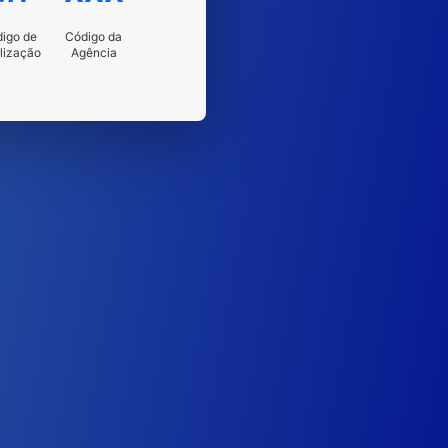
igo de
Código da
lização
Agência