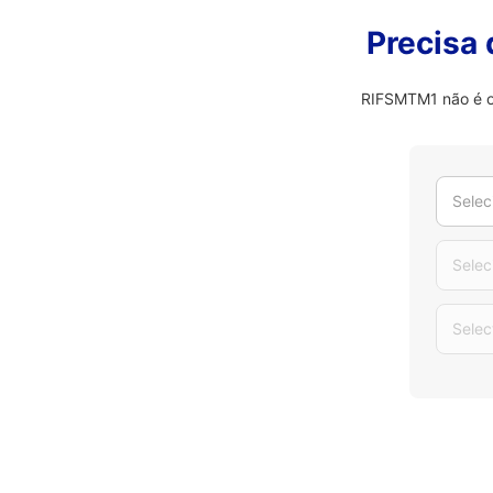
Precisa
RIFSMTM1 não é o 
Selec
Selec
Selec