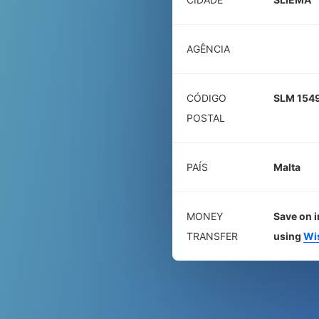
AGÊNCIA
CÓDIGO
SLM 154
POSTAL
PAÍS
Malta
MONEY
Save on i
TRANSFER
using
Wi