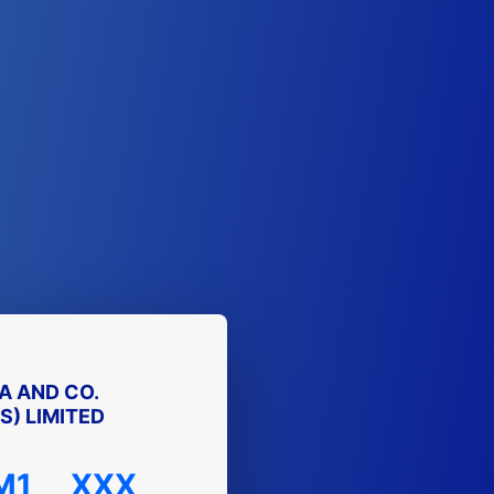
A AND CO.
) LIMITED
M1
XXX