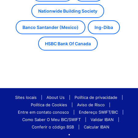
Nationwide Building Society
Banco Santander (Mexico)
Ing-Diba
HSBC Bank Of Canada
Sites locais
|
About Us
|
Política de privacidade
|
Política de Cookies
|
Aviso de Risco
|
Entre em contato conosco
|
Endereço SWIFT/BIC
|
Como Saber O Meu BIC/SWIFT
|
Validar IBAN
|
Conferir o código BSB
|
Calcular IBAN
•