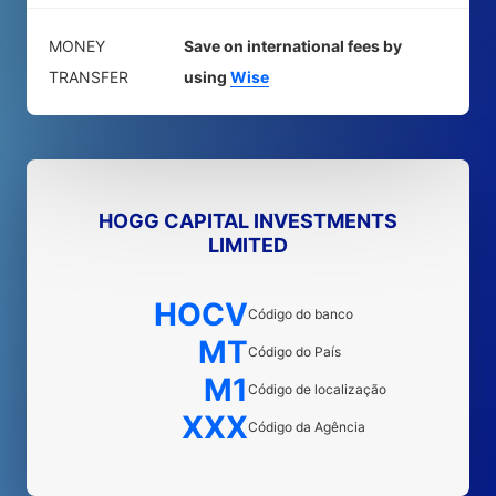
MONEY
Save on international fees by
TRANSFER
using
Wise
HOGG CAPITAL INVESTMENTS
LIMITED
HOCV
Código do banco
MT
Código do País
M1
Código de localização
XXX
Código da Agência