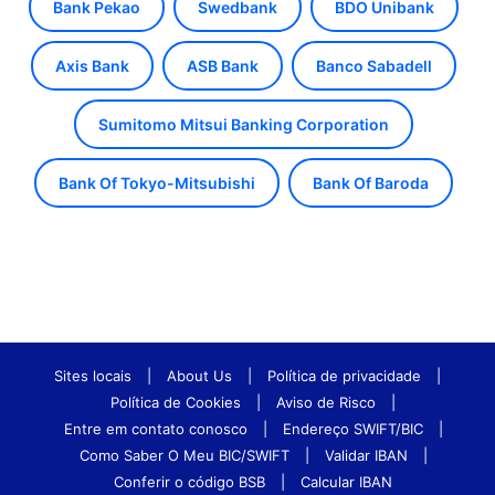
Bank Pekao
Swedbank
BDO Unibank
Axis Bank
ASB Bank
Banco Sabadell
Sumitomo Mitsui Banking Corporation
Bank Of Tokyo-Mitsubishi
Bank Of Baroda
Sites locais
|
About Us
|
Política de privacidade
|
Política de Cookies
|
Aviso de Risco
|
Entre em contato conosco
|
Endereço SWIFT/BIC
|
Como Saber O Meu BIC/SWIFT
|
Validar IBAN
|
Conferir o código BSB
|
Calcular IBAN